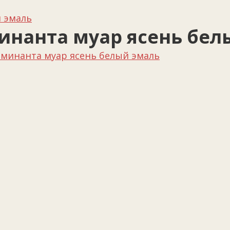
 эмаль
инанта муар ясень бел