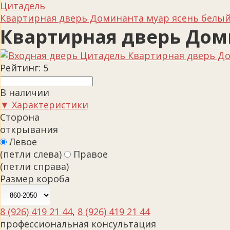
Цитадель
Квартирная дверь Доминанта муар ясень белый
Квартирная дверь Дом
Рейтинг:
5
В наличии
▼ Характеристики
Сторона
открывания
Левое
(петли слева)
Правое
(петли справа)
Размер короба
8 (926) 419 21 44
,
8 (926) 419 21 44
профессиональная консультация