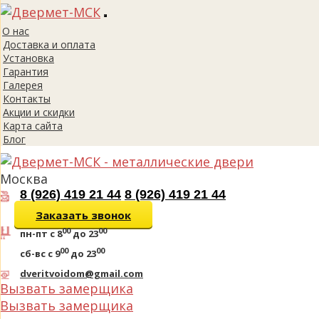
Toggle
О нас
navigation
Доставка и оплата
Установка
Гарантия
Галерея
Контакты
Акции и скидки
Карта сайта
Блог
Москва
8 (926) 419 21 44
8 (926) 419 21 44
Заказать звонок
00
00
пн-пт
с 8
до 23
00
00
сб-вс
с 9
до 23
dveritvoidom@gmail.com
Вызвать замерщика
Вызвать замерщика