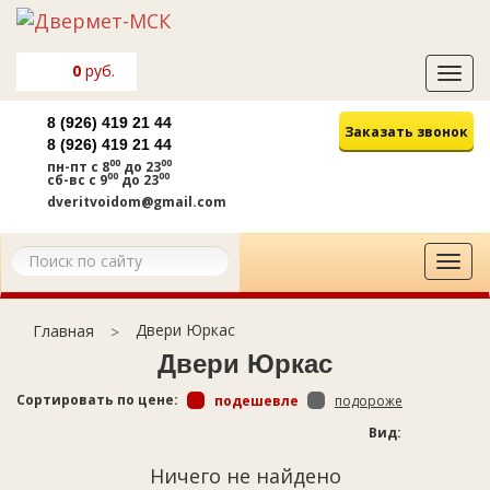
0
руб.
Tog
navi
8 (926) 419 21 44
Заказать звонок
8 (926) 419 21 44
00
00
пн-пт
с 8
до 23
00
00
сб-вс
с 9
до 23
dveritvoidom@gmail.com
Tog
navi
Двери Юркас
Главная
Двери Юркас
Сортировать по цене:
подешевле
подороже
Вид:
Ничего не найдено