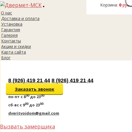
Корзина:
0
руб.
Toggle
О нас
navigation
Доставка и оплата
Установка
Гарантия
Галерея
Контакты
Акции и скидки
Карта сайта
Блог
8 (926) 419 21 44
8 (926) 419 21 44
Заказать звонок
00
00
пн-пт
с 8
до 23
00
00
сб-вс
с 9
до 23
dveritvoidom@gmail.com
Вызвать замерщика