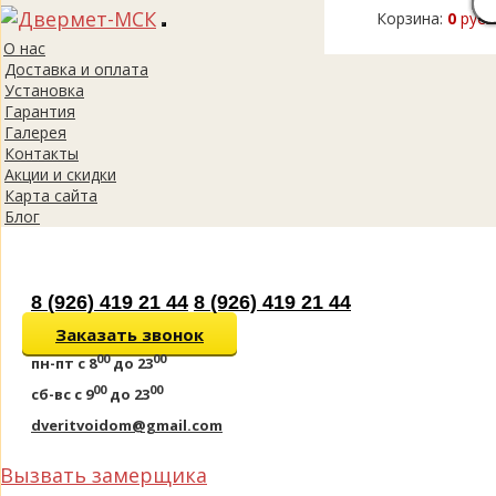
Корзина:
0
руб.
Toggle
О нас
navigation
Доставка и оплата
Установка
Гарантия
Галерея
Контакты
Акции и скидки
Карта сайта
Блог
8 (926) 419 21 44
8 (926) 419 21 44
Заказать звонок
00
00
пн-пт
с 8
до 23
00
00
сб-вс
с 9
до 23
dveritvoidom@gmail.com
Вызвать замерщика