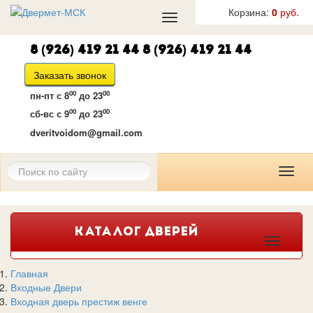
Корзина:
0
руб.
Toggle
navigation
8 (926) 419 21 44
8 (926) 419 21 44
Заказать звонок
00
00
пн-пт
с 8
до 23
00
00
сб-вс
с 9
до 23
dveritvoidom@gmail.com
Toggl
naviga
КАТАЛОГ ДВЕРЕЙ
Togg
navi
Главная
Входные Двери
Входная дверь престиж венге