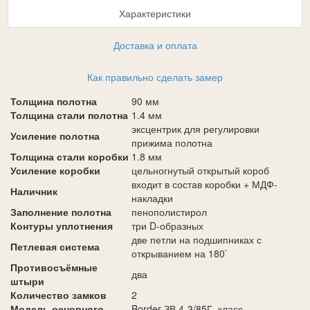
Характеристики
Доставка и оплата
Как правильно сделать замер
Толщина полотна
90 мм
Толщина стали полотна
1.4 мм
эксцентрик для регулировки
Усиление полотна
прижима полотна
Толщина стали коробки
1.8 мм
Усиление коробки
цельногнутый открытый короб
входит в состав коробки + МДФ-
Наличник
накладки
Заполнение полотна
пенополистирол
Контуры уплотнения
три D-образных
две петли на подшипниках с
Петлевая система
открыванием на 180`
Противосъёмные
два
штыри
Количество замков
2
Модель основного
Border ЗВ 4-3/85Г, класс