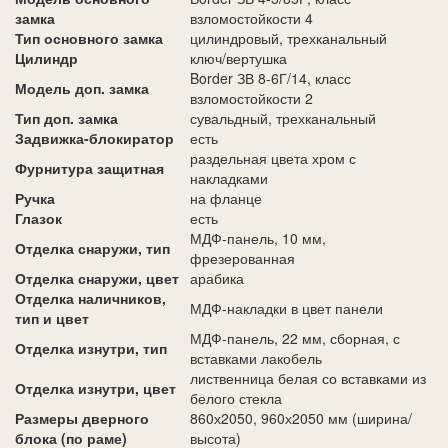
замка
взломостойкости 4
Тип основного замка
цилиндровый, трехканальный
Цилиндр
ключ/вертушка
Border ЗВ 8-6Г/14, класс
Модель доп. замка
взломостойкости 2
Тип доп. замка
сувальдный, трехканальный
Задвижка-блокиратор
есть
раздельная цвета хром с
Фурнитура защитная
накладками
Ручка
на фланце
Глазок
есть
МДФ-панель, 10 мм,
Отделка снаружи, тип
фрезерованная
Отделка снаружи, цвет
арабика
Отделка наличников,
МДФ-накладки в цвет панели
тип и цвет
МДФ-панель, 22 мм, сборная, с
Отделка изнутри, тип
вставками лакобель
лиственница белая со вставками из
Отделка изнутри, цвет
белого стекла
Размеры дверного
860х2050, 960х2050 мм (ширина/
блока (по раме)
высота)