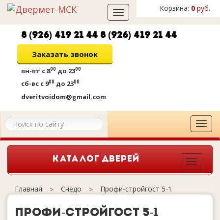
Корзина:
0
руб.
Toggle
navigation
8 (926) 419 21 44
8 (926) 419 21 44
Заказать звонок
00
00
пн-пт
с 8
до 23
00
00
сб-вс
с 9
до 23
dveritvoidom@gmail.com
Tog
navi
КАТАЛОГ ДВЕРЕЙ
Togg
navi
Снедо
Профи-стройгост 5-1
Главная
Профи-стройгост 5-1