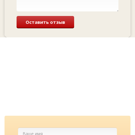
Оставить отзыв
Перезвоним и
проконсультируем
бесплатно
Cкидка при заказе с сайта
и лучшие цены у нас!