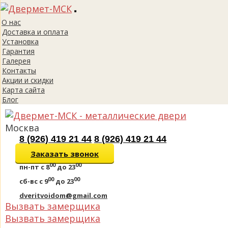
Toggle
О нас
navigation
Доставка и оплата
Установка
Гарантия
Галерея
Контакты
Акции и скидки
Карта сайта
Блог
Москва
8 (926) 419 21 44
8 (926) 419 21 44
Заказать звонок
00
00
пн-пт
с 8
до 23
00
00
сб-вс
с 9
до 23
dveritvoidom@gmail.com
Вызвать замерщика
Вызвать замерщика