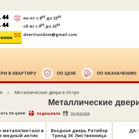
1 44
00
00
пн-пт
с 8
до 23
1 44
00
00
сб-вс
с 9
до 23
dveritvoidom@gmail.com
вонок
РИ В КВАРТИРУ
ПО ЦЕНЕ
ПО НАЗНАЧЕНИЮ
Металлические двери в Истре
я
Металлические двери
ать по цене:
подешевле
подороже
 металл/металл в
Входная дверь Ратибор
ДА-
е медный антик
Тренд 3К Лиственница