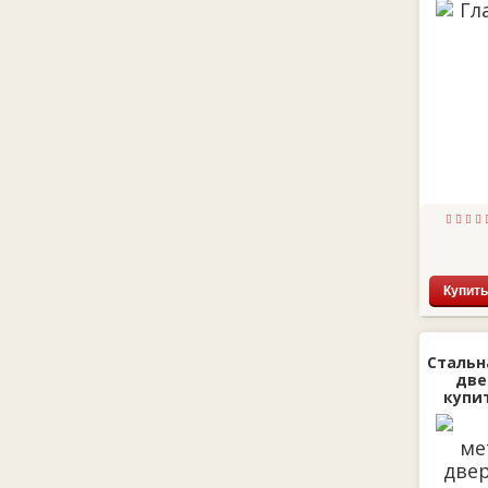
Купить
Стальн
две
купит