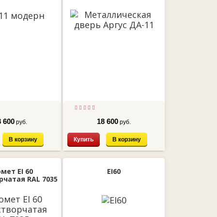
8 600
18 600
руб.
руб.
В корзину
Купить
В корзину
мет EI 60
EI60
чатая RAL 7035