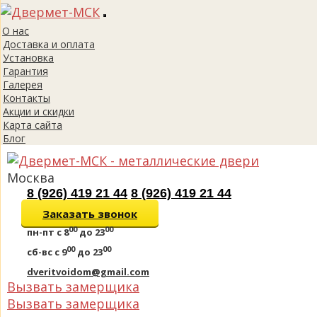
Toggle
О нас
navigation
Доставка и оплата
Установка
Гарантия
Галерея
Контакты
Акции и скидки
Карта сайта
Блог
Москва
8 (926) 419 21 44
8 (926) 419 21 44
Заказать звонок
00
00
пн-пт
с 8
до 23
00
00
сб-вс
с 9
до 23
dveritvoidom@gmail.com
Вызвать замерщика
Вызвать замерщика