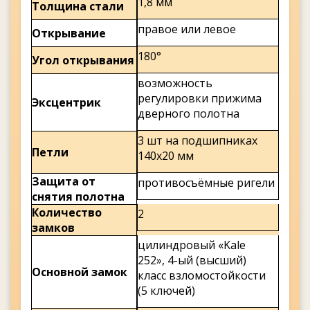
1,8 мм
Толщина стали
правое или левое
Открывание
180°
Угол открывания
возможность
регулировки прижима
Эксцентрик
дверного полотна
3 шт на подшипниках
Петли
140х20 мм
Защита от
противосъёмные ригели
снятия полотна
Количество
2
замков
цилиндровый «Kale
252», 4-ый (высший)
Основной замок
класс взломостойкости
(5 ключей)