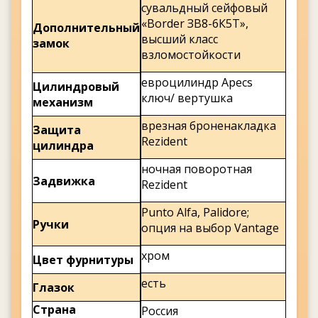
сувальдный сейфовый
«Border ЗВ8-6К5Т»,
Дополнительный
высший класс
замок
взломостойкости
евроцилиндр Apecs
Цилиндровый
ключ/ вертушка
механизм
врезная броненакладка
Защита
Rezident
цилиндра
ночная поворотная
Задвижка
Rezident
Punto Alfa, Palidore;
Ручки
опция на выбор Vantage
хром
Цвет фурнитуры
есть
Глазок
Страна
Россия