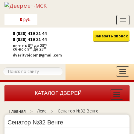
0
руб.
Tog
navi
8 (926) 419 21 44
Заказать звонок
8 (926) 419 21 44
00
00
пн-пт
с 8
до 23
00
00
сб-вс
с 9
до 23
dveritvoidom@gmail.com
Tog
navi
КАТАЛОГ ДВЕРЕЙ
Toggle
navigat
Лекс
Сенатор №32 Венге
Главная
Сенатор №32 Венге