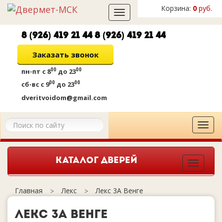
Корзина:
0
руб.
Toggle
navigation
8 (926) 419 21 44
8 (926) 419 21 44
Заказать звонок
00
00
пн-пт
с 8
до 23
00
00
сб-вс
с 9
до 23
dveritvoidom@gmail.com
Tog
navi
КАТАЛОГ ДВЕРЕЙ
Togg
navig
Лекс
Лекс 3А Венге
Главная
Лекс 3А Венге