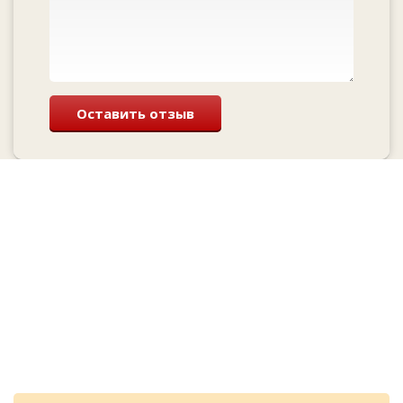
Оставить отзыв
Перезвоним и
проконсультируем
бесплатно
Cкидка при заказе с сайта и
лучшие цены у нас!