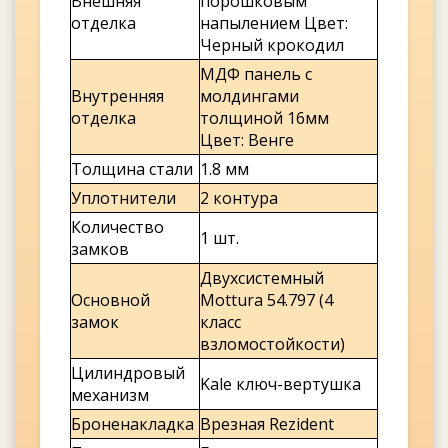
Внешняя
порошковым
отделка
напылением Цвет:
Черный крокодил
МДФ панель с
Внутренняя
молдингами
отделка
толщиной 16мм
Цвет: Венге
Толщина стали
1.8 мм
Уплотнители
2 контура
Количество
1 шт.
замков
Двухсистемный
Основной
Mottura 54.797 (4
замок
класс
взломостойкости)
Цилиндровый
Kale ключ-вертушка
механизм
Броненакладка
Врезная Rezident