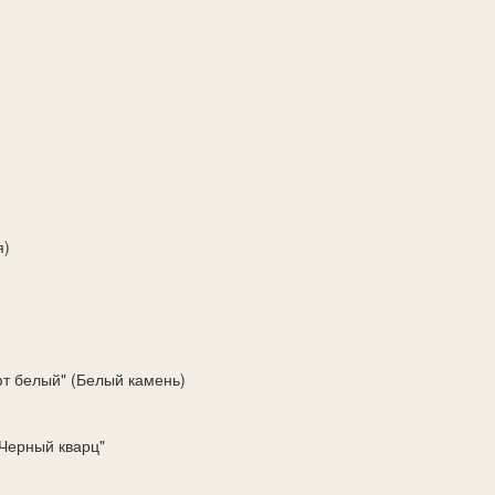
я)
т белый" (Белый камень)
Черный кварц"