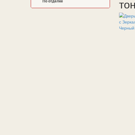
то
По отделке