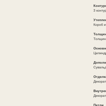
Контур
3 конту
Утепле
Короб и
Толщин
Толщина
Основн
Цилиндр
Дополн
Сувальд
Отделк
Декорат
Внутре
Декорат
Петли