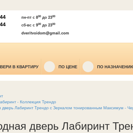
 44
00
00
пн-пт
с 8
до 23
 44
00
00
сб-вс
с 9
до 23
dveritvoidom@gmail.com
ВЕРИ В КВАРТИРУ
ПО ЦЕНЕ
ПО НАЗНАЧЕНИ
я
нт
абиринт - Коллекция Трендо
 дверь Лабиринт Трендо с Зеркалом тонированным Максимум - Че
одная дверь Лабиринт Тре