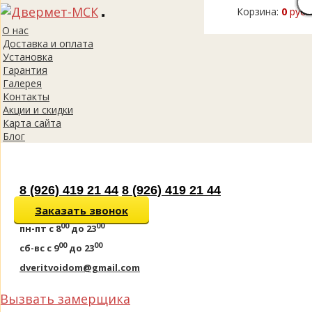
Корзина:
0
руб.
Toggle
О нас
navigation
Доставка и оплата
Установка
Гарантия
Галерея
Контакты
Акции и скидки
Карта сайта
Блог
8 (926) 419 21 44
8 (926) 419 21 44
Заказать звонок
00
00
пн-пт
с 8
до 23
00
00
сб-вс
с 9
до 23
dveritvoidom@gmail.com
Вызвать замерщика