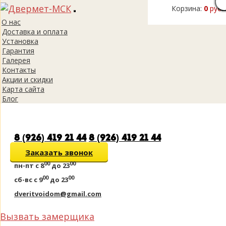
Корзина:
0
руб.
Toggle
О нас
navigation
Доставка и оплата
Установка
Гарантия
Галерея
Контакты
Акции и скидки
Карта сайта
Блог
8 (926) 419 21 44
8 (926) 419 21 44
Заказать звонок
00
00
пн-пт
с 8
до 23
00
00
сб-вс
с 9
до 23
dveritvoidom@gmail.com
Вызвать замерщика