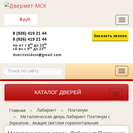
0
руб.
Tog
navi
8 (926) 419 21 44
Заказать звонок
8 (926) 419 21 44
00
00
пн-пт
с 8
до 23
00
00
сб-вс
с 9
до 23
dveritvoidom@gmail.com
Tog
navi
КАТАЛОГ ДВЕРЕЙ
Toggle
navigat
Лабиринт
Платинум
Главная
Металлическая дверь Лабиринт Платинум с
Зеркалом - Акация светлая горизонтальная