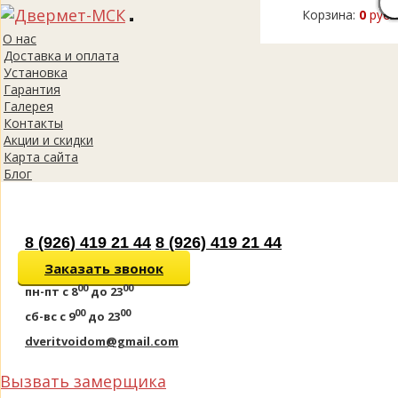
Корзина:
0
руб.
Toggle
О нас
navigation
Доставка и оплата
Установка
Гарантия
Галерея
Контакты
Акции и скидки
Карта сайта
Блог
8 (926) 419 21 44
8 (926) 419 21 44
Заказать звонок
00
00
пн-пт
с 8
до 23
00
00
сб-вс
с 9
до 23
dveritvoidom@gmail.com
Вызвать замерщика