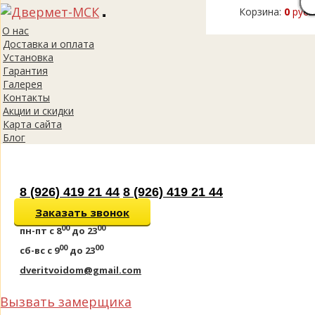
Корзина:
0
руб.
Toggle
О нас
navigation
Доставка и оплата
Установка
Гарантия
Галерея
Контакты
Акции и скидки
Карта сайта
Блог
8 (926) 419 21 44
8 (926) 419 21 44
Заказать звонок
00
00
пн-пт
с 8
до 23
00
00
сб-вс
с 9
до 23
dveritvoidom@gmail.com
Вызвать замерщика