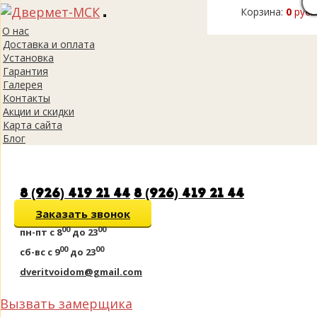
Корзина:
0
руб.
Toggle
О нас
navigation
Доставка и оплата
Установка
Гарантия
Галерея
Контакты
Акции и скидки
Карта сайта
Блог
8 (926) 419 21 44
8 (926) 419 21 44
Заказать звонок
00
00
пн-пт
с 8
до 23
00
00
сб-вс
с 9
до 23
dveritvoidom@gmail.com
Вызвать замерщика