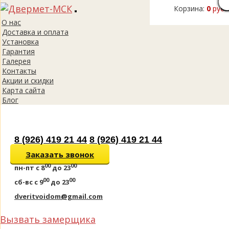
Корзина:
0
руб.
Toggle
О нас
navigation
Доставка и оплата
Установка
Гарантия
Галерея
Контакты
Акции и скидки
Карта сайта
Блог
8 (926) 419 21 44
8 (926) 419 21 44
Заказать звонок
00
00
пн-пт
с 8
до 23
00
00
сб-вс
с 9
до 23
dveritvoidom@gmail.com
Вызвать замерщика