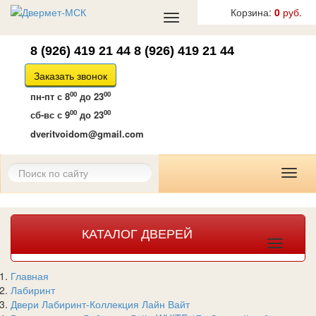
Корзина:
0
руб.
Toggle
navigation
8 (926) 419 21 44
8 (926) 419 21 44
Заказать звонок
00
00
пн-пт
с 8
до 23
00
00
сб-вс
с 9
до 23
dveritvoidom@gmail.com
Toggl
naviga
КАТАЛОГ ДВЕРЕЙ
Toggle
navigat
Главная
Лабиринт
Двери Лабиринт-Коллекция Лайн Вайт