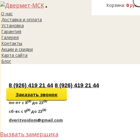
Корзина:
0
руб.
Toggle
О нас
navigation
Доставка и оплата
Установка
Гарантия
Галерея
Контакты
Акции и скидки
Карта сайта
Блог
8 (926) 419 21 44
8 (926) 419 21 44
Заказать звонок
00
00
пн-пт
с 8
до 23
00
00
сб-вс
с 9
до 23
dveritvoidom@gmail.com
Вызвать замерщика