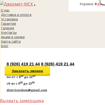
Корзина:
0
руб.
Toggle
О нас
navigation
Доставка и оплата
Установка
Гарантия
Галерея
Контакты
Акции и скидки
Карта сайта
Блог
8 (926) 419 21 44
8 (926) 419 21 44
Заказать звонок
00
00
пн-пт
с 8
до 23
00
00
сб-вс
с 9
до 23
dveritvoidom@gmail.com
Вызвать замерщика