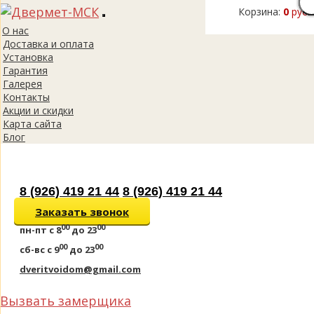
Корзина:
0
руб.
Toggle
О нас
navigation
Доставка и оплата
Установка
Гарантия
Галерея
Контакты
Акции и скидки
Карта сайта
Блог
8 (926) 419 21 44
8 (926) 419 21 44
Заказать звонок
00
00
пн-пт
с 8
до 23
00
00
сб-вс
с 9
до 23
dveritvoidom@gmail.com
Вызвать замерщика