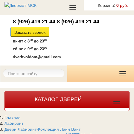
Корзина:
0
руб.
Toggle
navigation
8 (926) 419 21 44
8 (926) 419 21 44
Заказать звонок
00
00
пн-пт
с 8
до 23
00
00
сб-вс
с 9
до 23
dveritvoidom@gmail.com
Toggl
naviga
КАТАЛОГ ДВЕРЕЙ
Toggle
navigat
Главная
Лабиринт
Двери Лабиринт-Коллекция Лайн Вайт