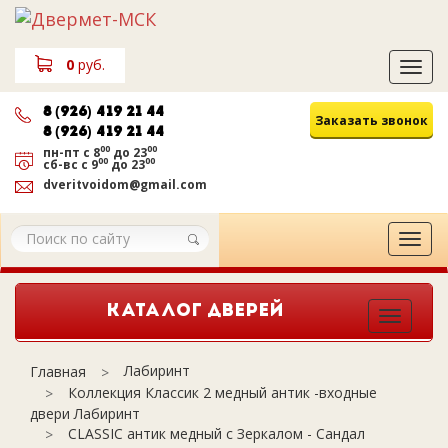
0
руб.
Tog
navi
8 (926) 419 21 44
Заказать звонок
8 (926) 419 21 44
00
00
пн-пт
с 8
до 23
00
00
сб-вс
с 9
до 23
dveritvoidom@gmail.com
Tog
navi
КАТАЛОГ ДВЕРЕЙ
Togg
navi
Лабиринт
Главная
Коллекция Классик 2 медный антик -входные
двери Лабиринт
CLASSIC антик медный с Зеркалом - Сандал