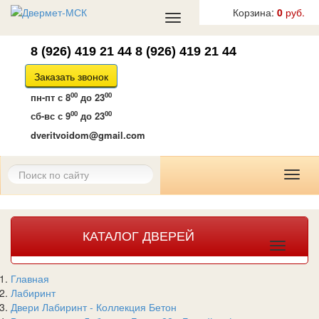
Корзина:
0
руб.
Toggle
navigation
8 (926) 419 21 44
8 (926) 419 21 44
Заказать звонок
00
00
пн-пт
с 8
до 23
00
00
сб-вс
с 9
до 23
dveritvoidom@gmail.com
Toggl
naviga
КАТАЛОГ ДВЕРЕЙ
Toggle
navigat
Главная
Лабиринт
Двери Лабиринт - Коллекция Бетон