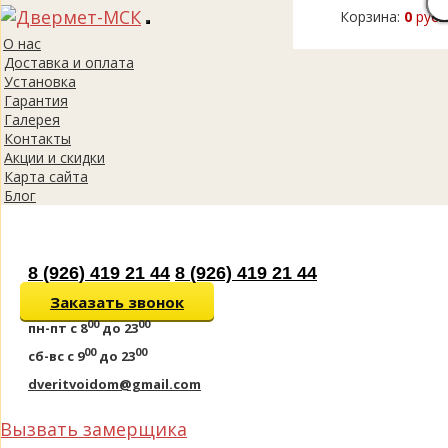
Корзина:
0
руб.
Toggle
О нас
navigation
Доставка и оплата
Установка
Гарантия
Галерея
Контакты
Акции и скидки
Карта сайта
Блог
8 (926) 419 21 44
8 (926) 419 21 44
Заказать звонок
00
00
пн-пт
с 8
до 23
00
00
сб-вс
с 9
до 23
dveritvoidom@gmail.com
Вызвать замерщика