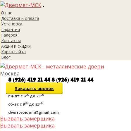
Toggle
О нас
navigation
Доставка и оплата
Установка
Гарантия
Галерея
Контакты
Акции и скидки
Карта сайта
Блог
Москва
8 (926) 419 21 44
8 (926) 419 21 44
Заказать звонок
00
00
пн-пт
с 8
до 23
00
00
сб-вс
с 9
до 23
dveritvoidom@gmail.com
Вызвать замерщика
Вызвать замерщика