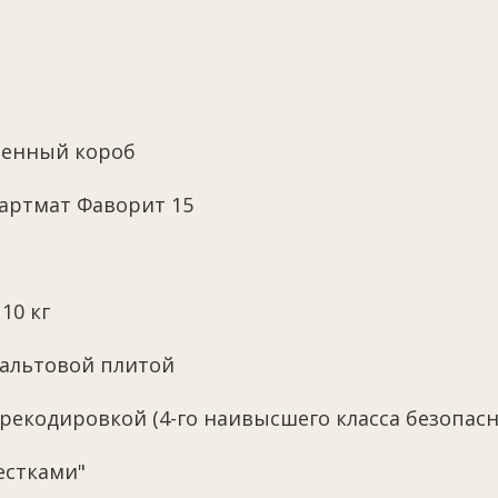
ленный короб
артмат Фаворит 15
10 кг
зальтовой плитой
ерекодировкой (4-го наивысшего класса безопасн
естками"