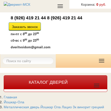
Корзина:
0
руб.
Toggle
navigation
8 (926) 419 21 44
8 (926) 419 21 44
Заказать звонок
00
00
пн-пт
с 8
до 23
00
00
сб-вс
с 9
до 23
dveritvoidom@gmail.com
Toggl
naviga
КАТАЛОГ ДВЕРЕЙ
Toggle
navigat
Главная
Йошкар-Ола
Металлическая дверь Йошкар Ола Лацио 3к винорит грецкий