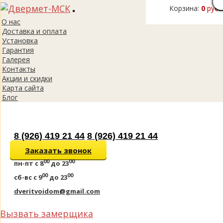
Корзина:
0
руб.
Toggle
О нас
navigation
Доставка и оплата
Установка
Гарантия
Галерея
Контакты
Акции и скидки
Карта сайта
Блог
8 (926) 419 21 44
8 (926) 419 21 44
Заказать звонок
00
00
пн-пт
с 8
до 23
00
00
сб-вс
с 9
до 23
dveritvoidom@gmail.com
Вызвать замерщика