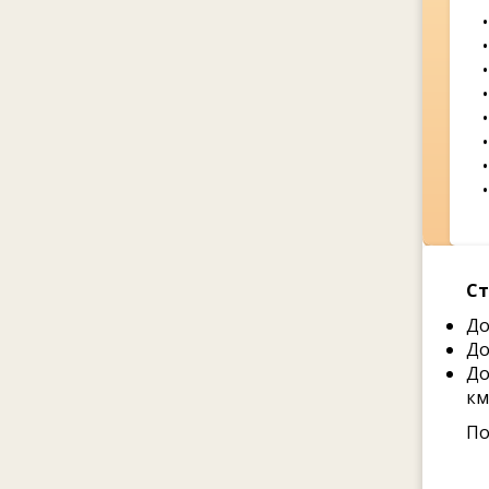
Ст
До
До
До
км
По