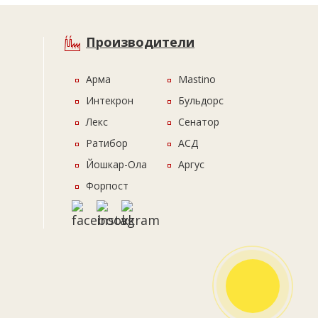
Производители
Арма
Mastino
Интекрон
Бульдорс
Лекс
Сенатор
Ратибор
АСД
Йошкар-Ола
Аргус
Форпост