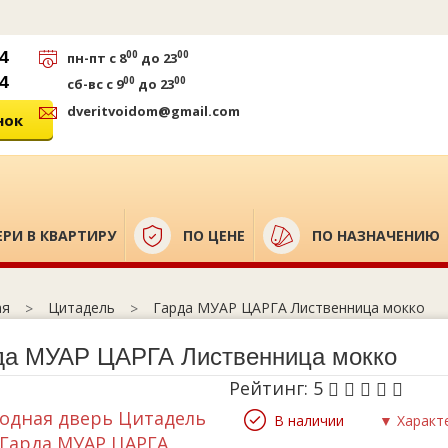
44
00
00
пн-пт
с 8
до 23
44
00
00
сб-вс
с 9
до 23
dveritvoidom@gmail.com
нок
РИ В КВАРТИРУ
ПО ЦЕНЕ
ПО НАЗНАЧЕНИЮ
Цитадель
Гарда МУАР ЦАРГА Лиственница мокко
ая
да МУАР ЦАРГА Лиственница мокко
Рейтинг:
5
В наличии
▼ Характ