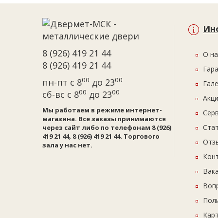
Ин
8 (926) 419 21 44
О на
8 (926) 419 21 44
Гар
00
00
пн-пт с 8
до 23
Гал
00
00
сб-вс с 8
до 23
Акци
Мы работаем в режиме интернет-
Сер
магазина. Все заказы принимаются
Ста
через сайт либо по телефонам 8 (926)
419 21 44, 8 (926) 419 21 44. Торгового
Отз
зала у нас нет.
Кон
Вак
Воп
Пол
Карт