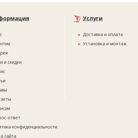
формация
Услуги
с
Доставка и оплата
антии
Установка и монтаж
ерея
и и скидки
вис
тьи
ывы
такты
ансии
рос-ответ
итика конфиденциальности
а сайта