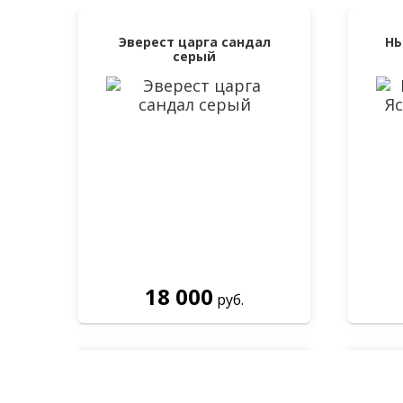
Эверест царга сандал
НЬ
серый
18 000
руб.
Входная дверь Лабиринт
Термо Магнит 03 - Орех
Цез