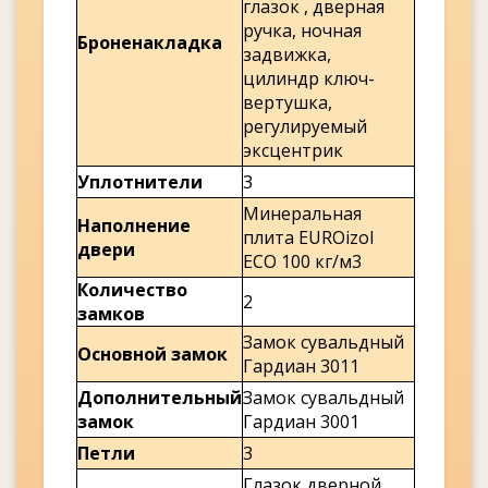
глазок , дверная
ручка, ночная
Броненакладка
задвижка,
цилиндр ключ-
вертушка,
регулируемый
эксцентрик
Уплотнители
3
Минеральная
Наполнение
плита EUROizol
двери
ECO 100 кг/м3
Количество
2
замков
Замок сувальдный
Основной замок
Гардиан 3011
Дополнительный
Замок сувальдный
замок
Гардиан 3001
Петли
3
Глазок дверной