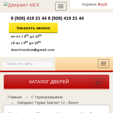
Корзина:
0
руб.
Toggle
navigation
8 (926) 419 21 44
8 (926) 419 21 44
Заказать звонок
00
00
пн-пт
с 8
до 23
00
00
сб-вс
с 9
до 23
dveritvoidom@gmail.com
Tog
navi
КАТАЛОГ ДВЕРЕЙ
Toggle
navigat
С терморазрывом
Главная
Лабиринт Термо Магнит 12 - Венге