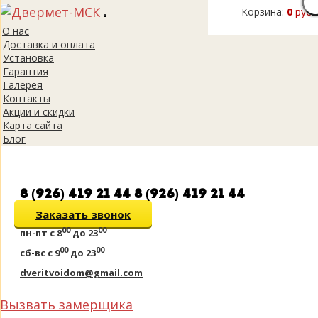
Корзина:
0
руб.
Toggle
О нас
navigation
Доставка и оплата
Установка
Гарантия
Галерея
Контакты
Акции и скидки
Карта сайта
Блог
8 (926) 419 21 44
8 (926) 419 21 44
Заказать звонок
00
00
пн-пт
с 8
до 23
00
00
сб-вс
с 9
до 23
dveritvoidom@gmail.com
Вызвать замерщика